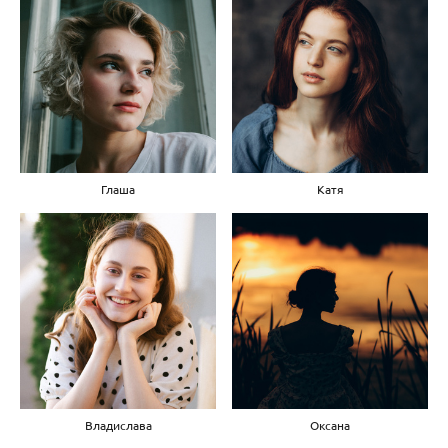
Глаша
Катя
Владислава
Оксана