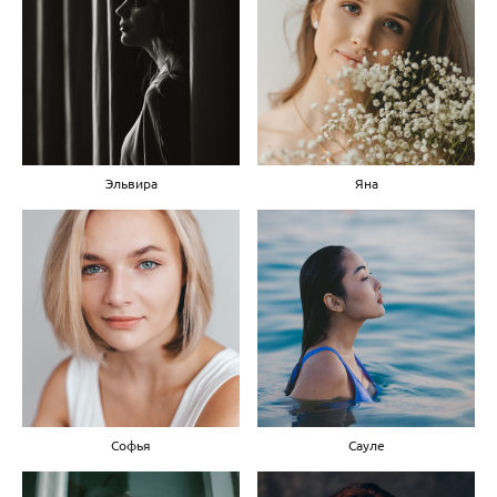
Эльвира
Яна
Софья
Сауле